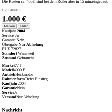
Die Kosten ca. 400€ ,sind bei dem Roller aber in 15 min.eingebaut.
EVT 4000 E
1.000 €
Merken
Teilen
Kaufjahr
2004
Service
Ja
Garantie
Nein
Übergabe
Nur Abholung
PLZ
72827
Standort
Wannweil
Zustand
Gebraucht
Marke
EVT
Modell
4000 E
Antrieb
Heckmotor
Rahmenform
Tiefer Einstieg
Kaufjahr
2004
Garantie
Nein
Service
Ja
Versand
Nur Abholung
Nachricht