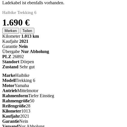
Ladekabel ist ebenfalls vorhanden.
Haibike Trekking 6
1.690 €
Merken
Teilen
Kilometer
1.013 km
Kaufjahr
2021
Garantie
Nein
Übergabe
Nur Abholung
PLZ
26892
Standort
Dörpen
Zustand
Sehr gut
Marke
Haibike
Modell
Trekking 6
Motor
Yamaha
Antrieb
Mittelmotor
Rahmenform
Tiefer Einstieg
Rahmengröße
50
Reifengröße
28
Kilometer
1013
Kaufjahr
2021
Garantie
Nein
Versand
Nur Abholung