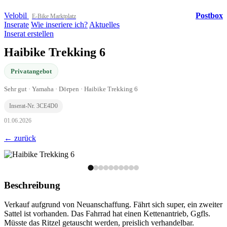
Velobil
Postbox
E-Bike Marktplatz
Inserate
Wie inseriere ich?
Aktuelles
Inserat erstellen
Haibike Trekking 6
Privatangebot
Sehr gut · Yamaha · Dörpen · Haibike Trekking 6
Inserat-Nr. 3CE4D0
01.06.2026
← zurück
Beschreibung
Verkauf aufgrund von Neuanschaffung. Fährt sich super, ein zweiter
Sattel ist vorhanden. Das Fahrrad hat einen Kettenantrieb, Ggfls.
Müsste das Ritzel getauscht werden, preislich verhandelbar.