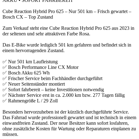
AKKU • SOFORT FAHRBEREIT
Cube Reaction Hybrid Pro 625 – Nur 501 km – Frisch gewartet –
Bosch CX – Top Zustand
Zum Verkauf steht eine Cube Reaction Hybrid Pro 625 aus 2023 in
der seltenen und sehr attraktiven Farbe Rosa.
Das E-Bike wurde lediglich 501 km gefahren und befindet sich in
einem hervorragenden Zustand.
✅ Nur 501 km Laufleistung
✅ Bosch Performance Line CX Motor
✅ Bosch Akku 625 Wh
✅ Frischer Service beim Fachhändler durchgeführt
✅ Neuer Seitenständer montiert
✅ Sofort fahrbereit – keine Investitionen notwendig
✅ Nächster Service erst in ca. 2.000 km bzw. 277 Tagen fällig
✅ Rahmengröße L / 29 Zoll
Besonders hervorzuheben ist der kürzlich durchgeführte Service.
Das Fahrrad wurde professionell gewartet und ist technisch in einem
einwandfreien Zustand. Der neue Besitzer kann sofort losfahren,
ohne zusätzliche Kosten für Wartung oder Reparaturen einplanen zu
müssen.