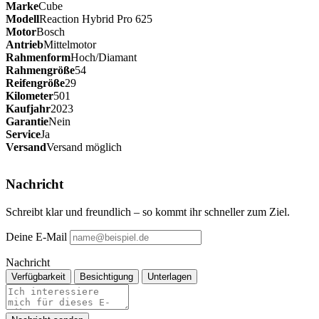
Marke
Cube
Modell
Reaction Hybrid Pro 625
Motor
Bosch
Antrieb
Mittelmotor
Rahmenform
Hoch/Diamant
Rahmengröße
54
Reifengröße
29
Kilometer
501
Kaufjahr
2023
Garantie
Nein
Service
Ja
Versand
Versand möglich
Nachricht
Schreibt klar und freundlich – so kommt ihr schneller zum Ziel.
Deine E-Mail
Nachricht
Verfügbarkeit
Besichtigung
Unterlagen